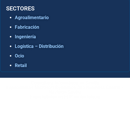
SECTORES
Agroalimentario
Fabricación
Ingeniería
Logística – Distribución
Ocio
Retail
Consultora Informática en Sevilla
Especialistas Microsoft Dynamics 365 Business Central /
Navision Sevilla
Especialistas en ERP en Andalucía
Copyright © ABD Informática, S.L
AVISO LEGAL
–
POLÍTICA DE COOKIES
–
POLÍTICA DE
PRIVACIDAD