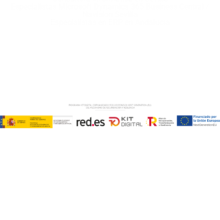
Especialistas Microsoft Dynamics 365 Business Central /
Navision Sevilla
Especialistas en ERP en Andalucía
Copyright © ABD Informática, S.L
AVISO LEGAL
–
POLÍTICA DE COOKIES
–
POLÍTICA DE
PRIVACIDAD