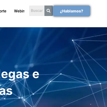
¿Hablamos?
orte
Webinars
degas e
las