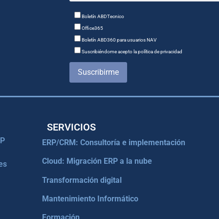
Boletín ABDTecnico
Office365
Boletín ABD360 para usuarios NAV
Suscribiéndome acepto la política de privacidad
Suscribirme
SERVICIOS
RP
ERP/CRM: Consultoría e implementación
Cloud: Migración ERP a la nube
es
Transformación digital
Mantenimiento Informático
Formación