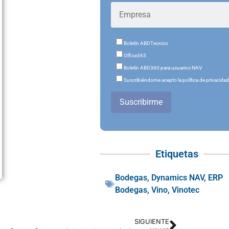
Boletín ABDTecnico
Office365
Boletín ABD360 para usuarios NAV
Suscribiéndome acepto la política de privacida
Suscribirme
Etiquetas
Bodegas
,
Dynamics NAV
,
ERP
Bodegas
,
Vino
,
Vinotec
SIGUIENTE