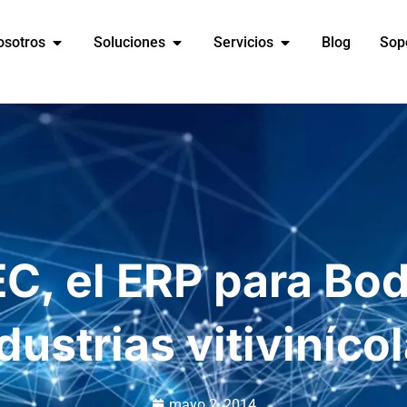
osotros
Soluciones
Servicios
Blog
Sop
C, el ERP para Bo
dustrias vitiviníco
mayo 2, 2014