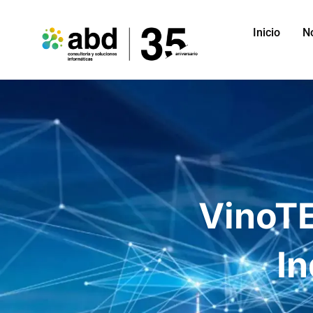
Inicio
N
VinoTE
In