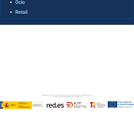
Ocio
Retail
Consultora Informática en Sevilla
Especialistas Microsoft Dynamics 365 Business Central /
Navision Sevilla
Especialistas en ERP en Andalucía
Copyright © ABD Informática, S.L
AVISO LEGAL
–
POLÍTICA DE COOKIES
–
POLÍTICA DE
PRIVACIDAD