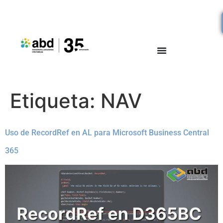
Etiqueta:
NAV
Uso de RecordRef en AL para Microsoft Business Central
365