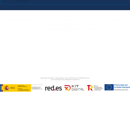
Consultora Informática en Sevilla
Especialistas Microsoft Dynamics 365 Business Central /
Navision Sevilla
Especialistas en ERP en Andalucía
Copyright © ABD Informática, S.L
AVISO LEGAL
–
POLÍTICA DE COOKIES
–
POLÍTICA DE
PRIVACIDAD