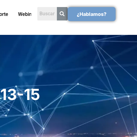
¿Hablamos?
orte
Webinars
13-15