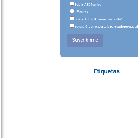
Boletín ABDTecnico
Office365
Boletín ABD360 para usuarios NAV
Suscribiéndome acepto la política de privacida
Suscribirme
Etiquetas