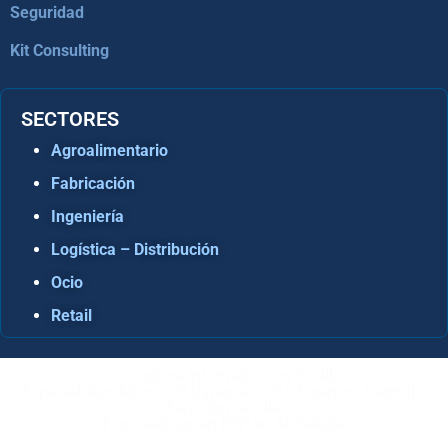
Seguridad
Kit Consulting
SECTORES
Agroalimentario
Fabricación
Ingeniería
Logística – Distribución
Ocio
Retail
Consultora Informática en Sevilla
Especialistas Microsoft Dynamics 365 Business Central /
Navision Sevilla
Especialistas en ERP en Andalucía