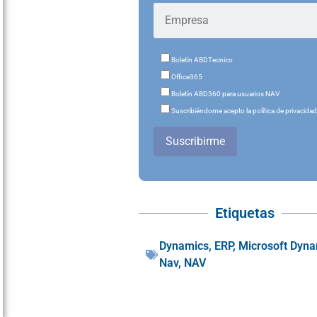
Boletín ABDTecnico
Office365
Boletín ABD360 para usuarios NAV
Suscribiéndome acepto la política de privacida
Suscribirme
Etiquetas
Dynamics
,
ERP
,
Microsoft Dyn
Nav
,
NAV