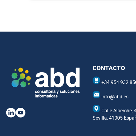
CONTACTO
+34 954 932 85
info@abd.es
Calle Alberche, 
Sevilla, 41005 Espa