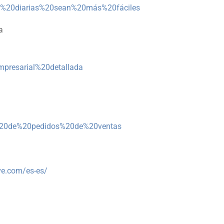
%20diarias%20sean%20más%20fáciles
a
presarial%20detallada
n%20de%20pedidos%20de%20ventas
ve.com/es-es/