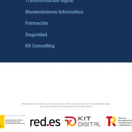
Transformación digital
Mantenimiento Informático
Formación
Seguridad
Kit Consulting
ialistas Microsoft Dynamics 365 Business Central / Navision S
AVISO LEGAL
–
POL