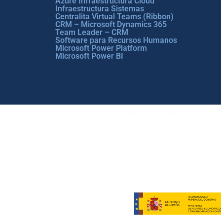
Azure Infraestructura Cloud
Infraestructura Sistemas
Centralita Virtual Teams (Ribbon)
CRM – Microsoft Dynamics 365
Team Leader – CRM
Software para Recursos Humanos
Microsoft Power Platform
Microsoft Power BI
Consultora Informática en Sevilla
Espec
Copyright © ABD Informática, S.L