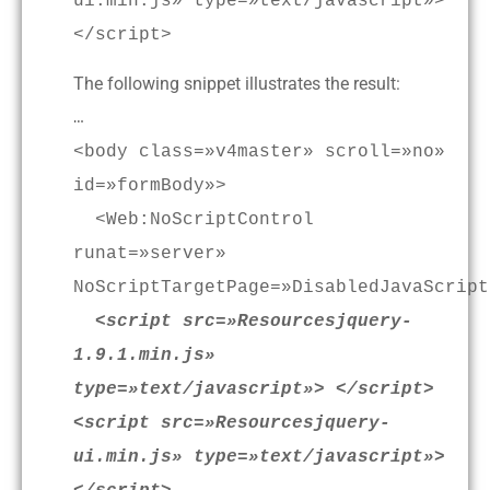
ui.min.js» type=»text/javascript»>
</script>
The following snippet illustrates the result:
…
<body class=»v4master» scroll=»no»
id=»formBody»>
<Web:NoScriptControl
runat=»server»
NoScriptTargetPage=»DisabledJavaScript
<script src=»Resourcesjquery-
1.9.1.min.js»
type=»text/javascript»> </script>
<script src=»Resourcesjquery-
ui.min.js» type=»text/javascript»>