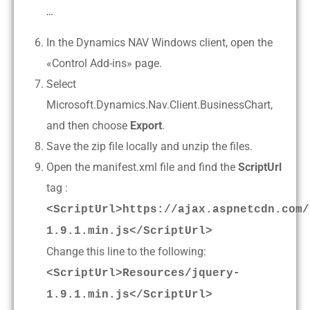
…
In the Dynamics NAV Windows client, open the
«Control Add-ins» page.
Select
Microsoft.Dynamics.Nav.Client.BusinessChart,
and then choose
Export
.
Save the zip file locally and unzip the files.
Open the manifest.xml file and find the
ScriptUrl
tag :
<ScriptUrl>https://ajax.aspnetcdn.com/
1.9.1.min.js</ScriptUrl>
Change this line to the following:
<ScriptUrl>Resources/jquery-
1.9.1.min.js</ScriptUrl>