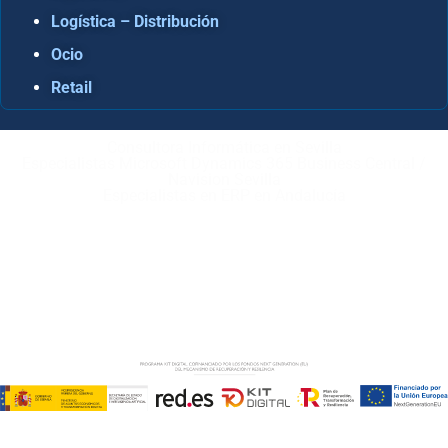
Logística – Distribución
Ocio
Retail
Consultora Informática en Sevilla
Especialistas Microsoft Dynamics 365 Business Central /
Navision Sevilla
Especialistas en ERP en Andalucía
Copyright © ABD Informática, S.L
AVISO LEGAL
–
POLÍTICA DE COOKIES
–
POLÍTICA DE
PRIVACIDAD