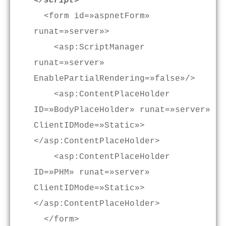
</script>
<form id=»aspnetForm»
runat=»server»>
<asp:ScriptManager
runat=»server»
EnablePartialRendering=»false»/>
<asp:ContentPlaceHolder
ID=»BodyPlaceHolder» runat=»server»
ClientIDMode=»Static»>
</asp:ContentPlaceHolder>
<asp:ContentPlaceHolder
ID=»PHM» runat=»server»
ClientIDMode=»Static»>
</asp:ContentPlaceHolder>
</form>