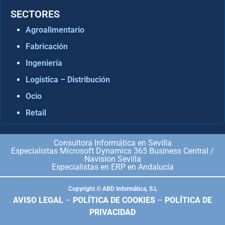
SECTORES
Agroalimentario
Fabricación
Ingeniería
Logística – Distribución
Ocio
Retail
Consultora Informática en Sevilla
Especialistas Microsoft Dynamics 365 Business Central /
Navision Sevilla
Especialistas en ERP en Andalucía
Copyright © ABD Informática, S.L
AVISO LEGAL
–
POLÍTICA DE COOKIES
–
POLÍTICA DE
PRIVACIDAD