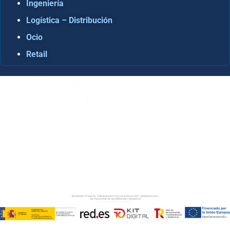
Ingeniería
Logística – Distribución
Ocio
Retail
Consultora Informática en Sevilla
Especialistas Microsoft Dynamics 365 Business Central /
Navision Sevilla
Especialistas en ERP en Andalucía
Copyright © ABD Informática, S.L
AVISO LEGAL
–
POLÍTICA DE COOKIES
–
POLÍTICA DE
PRIVACIDAD