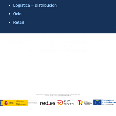
Logística – Distribución
Ocio
Retail
Consultora Informática en Sevilla
Especialistas Microsoft Dynamics 365 Business Central /
Navision Sevilla
Especialistas en ERP en Andalucía
Copyright © ABD Informática, S.L
AVISO LEGAL
–
POLÍTICA DE COOKIES
–
POLÍTICA DE
PRIVACIDAD