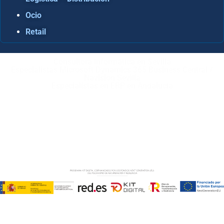
Ocio
Retail
Consultora Informática en Sevilla
Especialistas Microsoft Dynamics 365 Business Central /
Navision Sevilla
Especialistas en ERP en Andalucía
Copyright © ABD Informática, S.L
AVISO LEGAL
–
POLÍTICA DE COOKIES
–
POLÍTICA DE
PRIVACIDAD