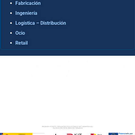
Fabricación
Ingeniería
Logística – Distribución
Ocio
Retail
Consultora Informática en Sevilla
Especialistas Microsoft Dynamics 365 Business Central /
Navision Sevilla
Especialistas en ERP en Andalucía
Copyright © ABD Informática, S.L
AVISO LEGAL
–
POLÍTICA DE COOKIES
–
POLÍTICA DE
PRIVACIDAD