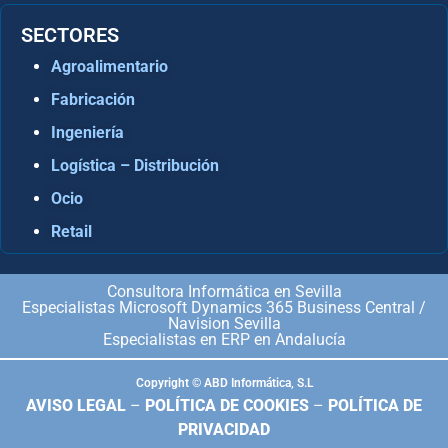
SECTORES
Agroalimentario
Fabricación
Ingeniería
Logística – Distribución
Ocio
Retail
Consultora Informática en Sevilla
Especialistas Microsoft Dynamics 365 Business Central /
Navision Sevilla
Especialistas en ERP en Andalucía
Copyright © ABD Informática, S.L
AVISO LEGAL
–
POLÍTICA DE COOKIES
–
POLÍTICA DE
PRIVACIDAD