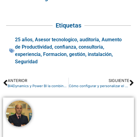
Etiquetas
25 años
,
Asesor tecnologico
,
auditoria
,
Aumento
de Productividad
,
confianza
,
consultoria
,
experiencia
,
Formacion
,
gestión
,
instalación
,
Seguridad
ANTERIOR
SIGUIENTE
BI4Dynamics y Power BI la combinación perfecta
Cómo configurar y personalizar el portal de Office 365