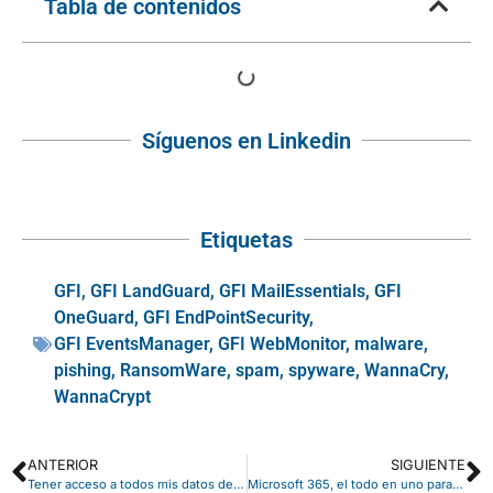
Tabla de contenidos
Síguenos en Linkedin
Etiquetas
GFI
,
GFI LandGuard
,
GFI MailEssentials
,
GFI
OneGuard
,
GFI EndPointSecurity
,
GFI EventsManager
,
GFI WebMonitor
,
malware
,
pishing
,
RansomWare
,
spam
,
spyware
,
WannaCry
,
WannaCrypt
ANTERIOR
SIGUIENTE
Tener acceso a todos mis datos desde cualquier lugar
Microsoft 365, el todo en uno para su empresa