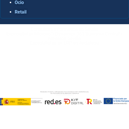
Ocio
Retail
Consultora Informática en Sevilla
Especialistas Microsoft Dynamics 365 Business Central /
Navision Sevilla
Especialistas en ERP en Andalucía
Copyright © ABD Informática, S.L
AVISO LEGAL
–
POLÍTICA DE COOKIES
–
POLÍTICA DE
PRIVACIDAD