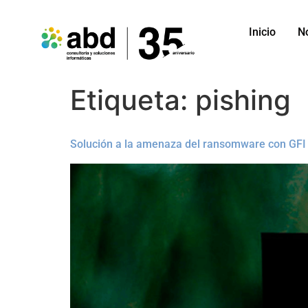
Inicio
N
Etiqueta:
pishing
Solución a la amenaza del ransomware con GFI