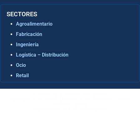
SECTORES
Agroalimentario
Fabricación
Ingeniería
Logística – Distribución
Ocio
Retail
Consultora Informática en Sevilla
Especialistas Microsoft Dynamics 365 Business Central /
Navision Sevilla
Especialistas en ERP en Andalucía
Copyright © ABD Informática, S.L
AVISO LEGAL
–
POLÍTICA DE COOKIES
–
POLÍTICA DE
PRIVACIDAD