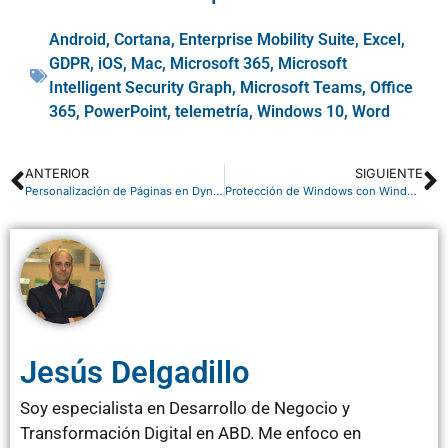
Android
,
Cortana
,
Enterprise Mobility Suite
,
Excel
,
GDPR
,
iOS
,
Mac
,
Microsoft 365
,
Microsoft
Intelligent Security Graph
,
Microsoft Teams
,
Office
365
,
PowerPoint
,
telemetría
,
Windows 10
,
Word
ANTERIOR
SIGUIENTE
Personalización de Páginas en Dynamics NAV
Protección de Windows con Windows Defender
Jesús Delgadillo
Soy especialista en Desarrollo de Negocio y
Transformación Digital en ABD. Me enfoco en