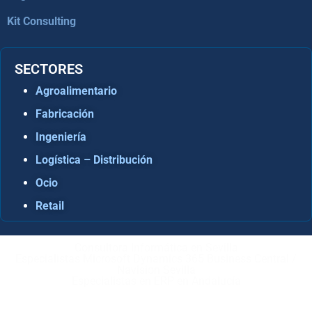
Kit Consulting
SECTORES
Agroalimentario
Fabricación
Ingeniería
Logística – Distribución
Ocio
Retail
Consultora Informática en Sevilla
Especialistas Microsoft Dynamics 365 Business Central /
Navision Sevilla
Especialistas en ERP en Andalucía
Copyright © ABD Informática, S.L