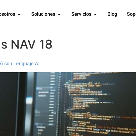
osotros
Soluciones
Servicios
Blog
Sop
s NAV 18
v) con Lenguaje AL