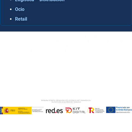
Ocio
Retail
Consultora Informática en Sevilla
Especialistas Microsoft Dynamics 365 Business Central /
Navision Sevilla
Especialistas en ERP en Andalucía
Copyright © ABD Informática, S.L
AVISO LEGAL
–
POLÍTICA DE COOKIES
–
POLÍTICA DE
PRIVACIDAD