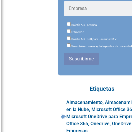
Boletín ABDTecnico
Office365
Boletín ABD360 para usuarios NAV
Suscribiéndome acepto la política de privacida
Suscribirme
Etiquetas
Almacenamiento
,
Almacenami
en la Nube
,
Microsoft Office 3
Microsoft OneDrive para Empr
Office 365
,
Onedrive
,
OneDrive
Empresas