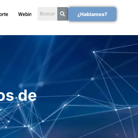
¿Hablamos?
orte
Webinars
os de