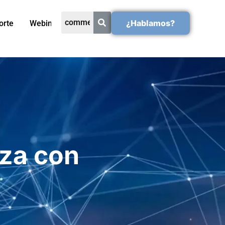
¿Hablamos?
orte
Webinars
za con