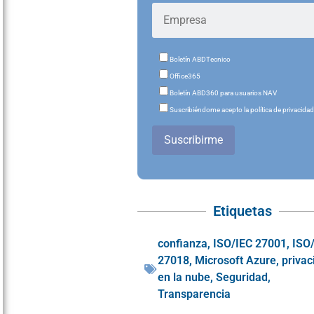
Boletín ABDTecnico
Office365
Boletín ABD360 para usuarios NAV
Suscribiéndome acepto la política de privacida
Suscribirme
Etiquetas
confianza
,
ISO/IEC 27001
,
ISO
27018
,
Microsoft Azure
,
privac
en la nube
,
Seguridad
,
Transparencia