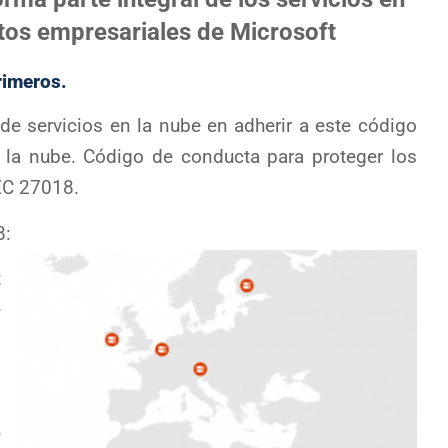
ctos empresariales de Microsoft
rimeros.
 de servicios en la nube en adherir a este código
n la nube.
Código de conducta para proteger los
EC 27018.
8:
t
e
l
n
,
e