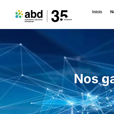
Inicio
N
Nos g