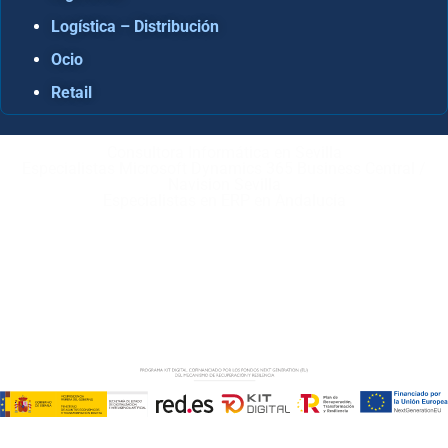
Logística – Distribución
Ocio
Retail
Consultora Informática en Sevilla
Especialistas Microsoft Dynamics 365 Business Central /
Navision Sevilla
Especialistas en ERP en Andalucía
Copyright © ABD Informática, S.L
AVISO LEGAL
–
POLÍTICA DE COOKIES
–
POLÍTICA DE
PRIVACIDAD