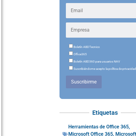
Boletín ABDTecnico
Office365
Boletín ABD360 para usuarios NAV
Suscribiéndome acepto la política de privacida
Suscribirme
Etiquetas
Herramientas de Office 365
,
Microsoft Office 365
,
Microsof