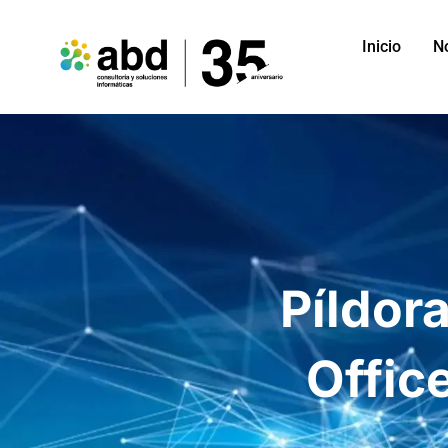
Inicio
N
Píldor
Offic