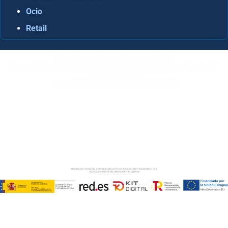
Ocio
Retail
Consultora Informática en Sevilla
Especialistas Microsoft Dynamics 365 Business Central /
Navision Sevilla
Especialistas en ERP en Andalucía
Copyright © ABD Informática, S.L
AVISO LEGAL
–
POLÍTICA DE COOKIES
–
POLÍTICA DE
PRIVACIDAD