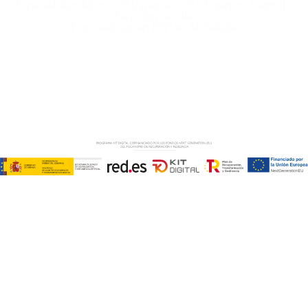
Especialistas Microsoft Dynamics 365 Business Central /
Navision Sevilla
Especialistas en ERP en Andalucía
Copyright © ABD Informática, S.L
AVISO LEGAL
–
POLÍTICA DE COOKIES
–
POLÍTICA DE
PRIVACIDAD