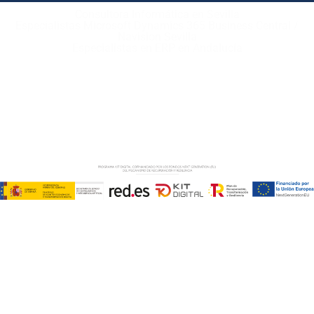
Consultora Informática en Sevilla
Especialistas Microsoft Dynamics 365 Business Central /
Navision Sevilla
Especialistas en ERP en Andalucía
Copyright © ABD Informática, S.L
AVISO LEGAL
–
POLÍTICA DE COOKIES
–
POLÍTICA DE
PRIVACIDAD