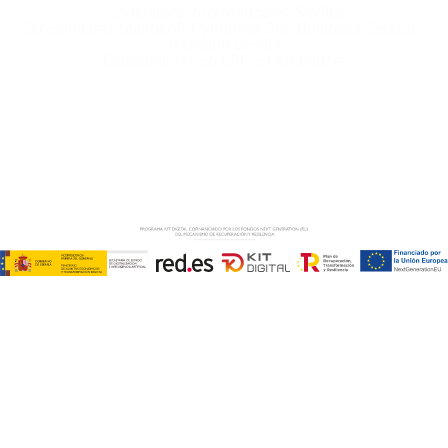
Consultora Informática en Sevilla
Especialistas Microsoft Dynamics 365 Business Central /
Navision Sevilla
Especialistas en ERP en Andalucía
Copyright © ABD Informática, S.L
AVISO LEGAL
–
POLÍTICA DE COOKIES
–
POLÍTICA DE
PRIVACIDAD