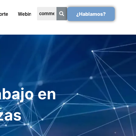
¿Hablamos?
orte
Webinars
abajo en
zas