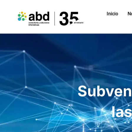
Inicio
N
Subvenc
la