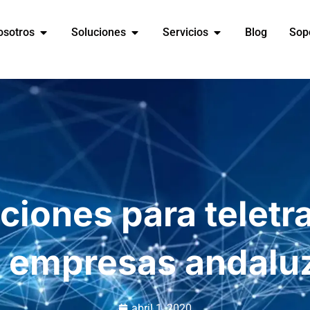
osotros
Soluciones
Servicios
Blog
Sop
iones para teletr
s empresas andalu
abril 1, 2020