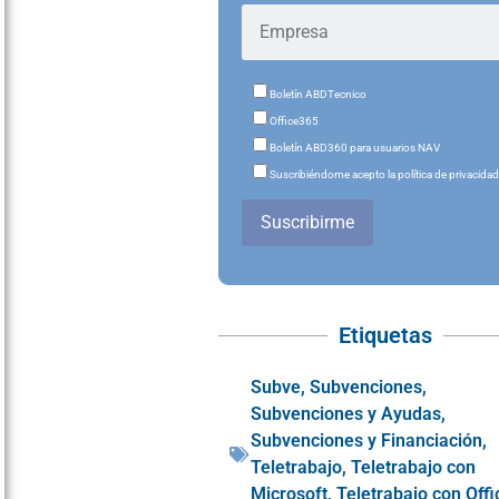
Boletín ABDTecnico
Office365
Boletín ABD360 para usuarios NAV
Suscribiéndome acepto la política de privacida
Suscribirme
Etiquetas
Subve
,
Subvenciones
,
Subvenciones y Ayudas
,
Subvenciones y Financiación
,
Teletrabajo
,
Teletrabajo con
Microsoft
,
Teletrabajo con Offi