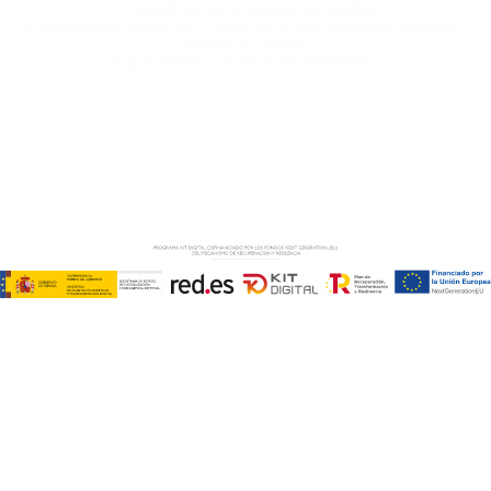
Consultora Informática en Sevilla
Especialistas Microsoft Dynamics 365 Business Central /
Navision Sevilla
Especialistas en ERP en Andalucía
Copyright © ABD Informática, S.L
AVISO LEGAL
–
POLÍTICA DE COOKIES
–
POLÍTICA DE
PRIVACIDAD