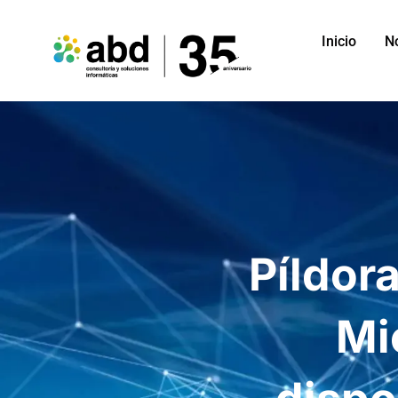
Inicio
N
Píldor
Mi