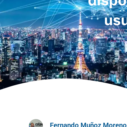
dispo
usu
Fernando Muñoz Moreno