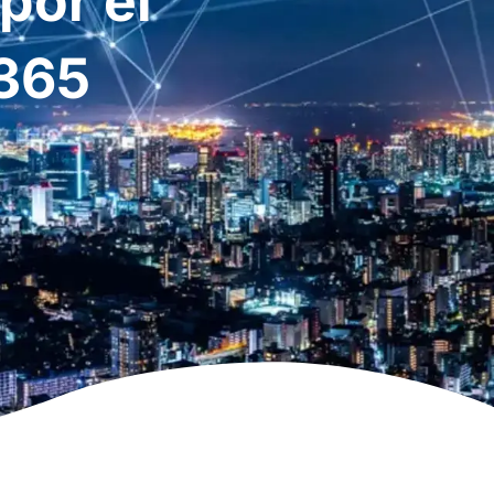
por el
 365