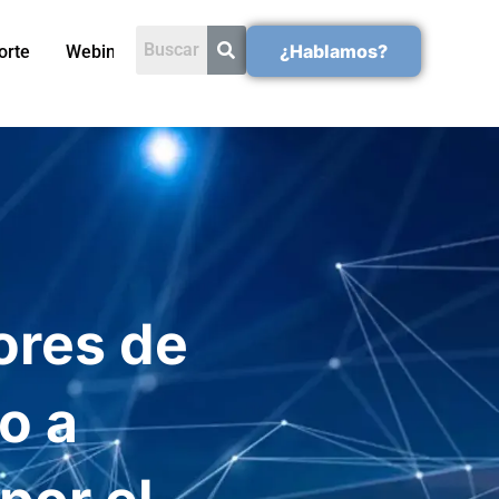
¿Hablamos?
orte
Webinars
ores de
o a