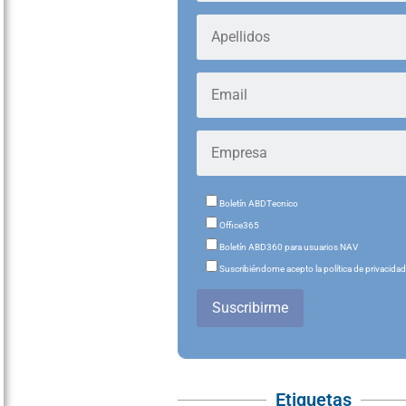
Boletín ABDTecnico
Office365
Boletín ABD360 para usuarios NAV
Suscribiéndome acepto la política de privacida
Suscribirme
Etiquetas