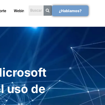
¿Hablamos?
orte
Webinars
icrosoft
l uso de