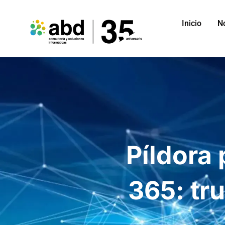
Inicio
N
Píldora
365: tr