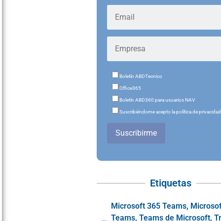
Boletín ABDTecnico
Office365
Boletín ABD360 para usuarios NAV
Suscribiéndome acepto la política de privacida
Suscribirme
Etiquetas
Microsoft 365 Teams
,
Microsof
Teams
,
Teams de Microsoft
,
T