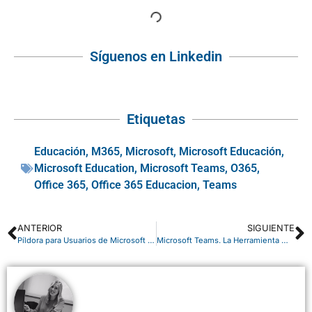
Síguenos en Linkedin
Etiquetas
Educación
,
M365
,
Microsoft
,
Microsoft Educación
,
Microsoft Education
,
Microsoft Teams
,
O365
,
Office 365
,
Office 365 Educacion
,
Teams
ANTERIOR
SIGUIENTE
Píldora para Usuarios de Microsoft 365: trucos para mejorar el uso de Microsoft Teams (Parte 2)
Microsoft Teams. La Herramienta más importante en 2020, para tu Transformación Digital