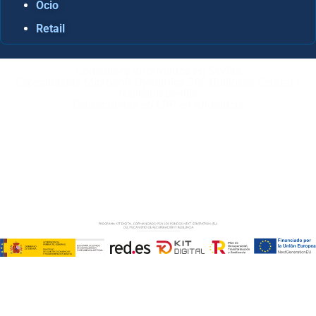
Ocio
Retail
Consultora Informática en Sevilla
Especialistas Microsoft Dynamics 365 Business Central /
Navision Sevilla
Especialistas en ERP en Andalucía
Copyright © ABD Informática, S.L
AVISO LEGAL
–
POLÍTICA DE COOKIES
–
POLÍTICA DE
PRIVACIDAD