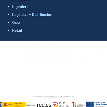
Ingeniería
Logística – Distribución
Ocio
Retail
Consultora Informática en Sevilla
Especialistas Microsoft Dynamics 365 Business Central /
Navision Sevilla
Especialistas en ERP en Andalucía
Copyright © ABD Informática, S.L
AVISO LEGAL
–
POLÍTICA DE COOKIES
–
POLÍTICA DE
PRIVACIDAD