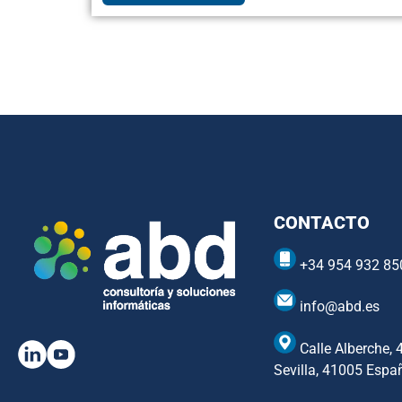
CONTACTO
+34 954 932 85
info@abd.es
Calle Alberche, 
Sevilla, 41005 Espa