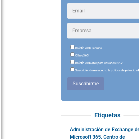
Boletín ABDTecnico
Office365
Boletín ABD360 para usuarios NAV
Suscribiéndome acepto la política de privacida
Suscribirme
Etiquetas
Administración de Exchange d
Microsoft 365
,
Centro de