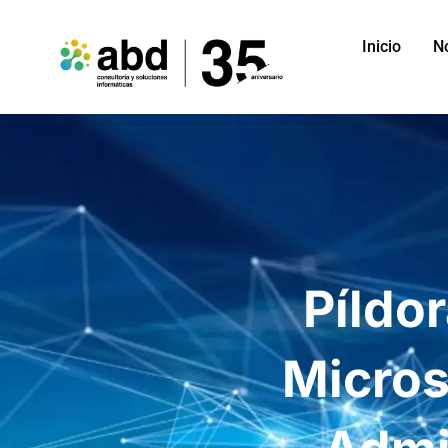
Inicio
N
Píldo
Micros