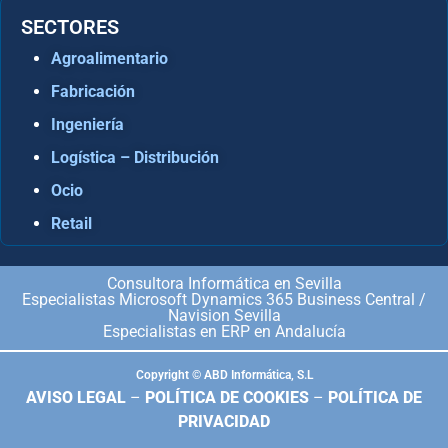
SECTORES
Agroalimentario
Fabricación
Ingeniería
Logística – Distribución
Ocio
Retail
Consultora Informática en Sevilla
Especialistas Microsoft Dynamics 365 Business Central /
Navision Sevilla
Especialistas en ERP en Andalucía
Copyright © ABD Informática, S.L
AVISO LEGAL
–
POLÍTICA DE COOKIES
–
POLÍTICA DE
PRIVACIDAD