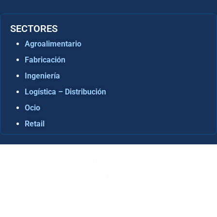
SECTORES
Agroalimentario
Fabricación
Ingeniería
Logística – Distribución
Ocio
Retail
Consultora Informática en Sevilla
Especialistas Microsoft Dynamics 365 Business Central /
Navision Sevilla
Especialistas en ERP en Andalucía
Copyright © ABD Informática, S.L
AVISO LEGAL
–
POLÍTICA DE COOKIES
–
POLÍTICA DE