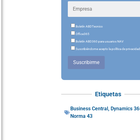
Boletín ABDTecnico
Office365
Boletín ABD360 para usuarios NAV
Suscribiéndome acepto la política de privacida
Suscribirme
Etiquetas
Business Central
,
Dynamics 36
Norma 43