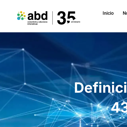
Inicio
N
Definic
43