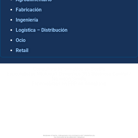
Fabricación
Ingeniería
Logística – Distribución
Ocio
Retail
Consultora Informática en Sevilla
Especialistas Microsoft Dynamics 365 Business Central /
Navision Sevilla
Especialistas en ERP en Andalucía
Copyright © ABD Informática, S.L
AVISO LEGAL
–
POLÍTICA DE COOKIES
–
POLÍTICA DE
PRIVACIDAD