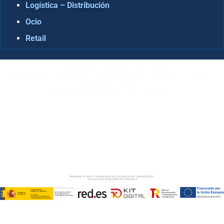
Logística – Distribución
Ocio
Retail
Consultora Informática en Sevilla
Especialistas Microsoft Dynamics 365 Business Central /
Navision Sevilla
Especialistas en ERP en Andalucía
Copyright © ABD Informática, S.L
AVISO LEGAL
–
POLÍTICA DE COOKIES
–
POLÍTICA DE
PRIVACIDAD