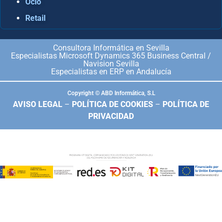
Ocio
Retail
Consultora Informática en Sevilla
Especialistas Microsoft Dynamics 365 Business Central /
Navision Sevilla
Especialistas en ERP en Andalucía
Copyright © ABD Informática, S.L
AVISO LEGAL
–
POLÍTICA DE COOKIES
–
POLÍTICA DE
PRIVACIDAD