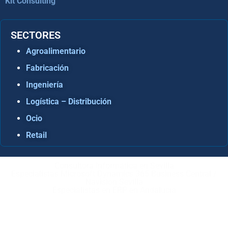
Kit Consulting
SECTORES
Agroalimentario
Fabricación
Ingeniería
Logística – Distribución
Ocio
Retail
Consultora Informática en Sevilla
Especialistas Microsoft Dynamics 365 Business Central /
Navision Sevilla
Especialistas en ERP en Andalucía
Copyright © ABD Informática, S.L
AVISO LEGAL
–
POLÍTICA DE COOKIES
–
POLÍTICA DE