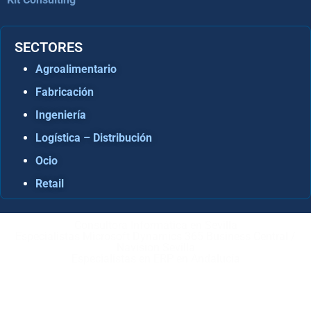
SECTORES
Agroalimentario
Fabricación
Ingeniería
Logística – Distribución
Ocio
Retail
Consultora Informática en Sevilla
Especialistas Microsoft Dynamics 365 Business Central /
Navision Sevilla
Especialistas en ERP en Andalucía
Copyright © ABD Informática, S.L
AVISO LEGAL
–
POLÍTICA DE COOKIES
–
POLÍTICA DE