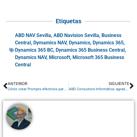
Etiquetas
ABD NAV Sevilla
,
ABD Navision Sevilla
,
Business
Central
,
Dymamics NAV
,
Dynamics
,
Dynamics 365
,
Dynamics 365 BC
,
Dynamics 365 Business Central
,
Dynamics NAV
,
Microsoft
,
Microsoft 365 Business
Central
ANTERIOR
SIGUIENTE
Cómo crear Prompts efectivos para la Inteligencia Artificial y Copilot
ABD Consultora Informática: agradecimiento y novedades para el próximo año