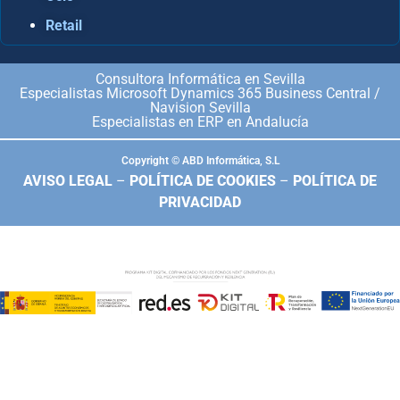
Retail
Consultora Informática en Sevilla
Especialistas Microsoft Dynamics 365 Business Central /
Navision Sevilla
Especialistas en ERP en Andalucía
Copyright © ABD Informática, S.L
AVISO LEGAL
–
POLÍTICA DE COOKIES
–
POLÍTICA DE
PRIVACIDAD