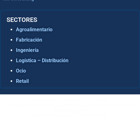
SECTORES
Agroalimentario
Fabricación
Ingeniería
Logística – Distribución
Ocio
Retail
Consultora Informática en Sevilla
Especialistas Microsoft Dynamics 365 Business Central /
Navision Sevilla
Especialistas en ERP en Andalucía
Copyright © ABD Informática, S.L
AVISO LEGAL
–
POLÍTICA DE COOKIES
–
POLÍTICA DE