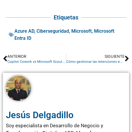
Etiquetas
Azure AD
,
Ciberseguridad
,
Microsoft
,
Microsoft
Entra ID
ANTERIOR
SIGUIENTE
Copilot Cowork vs Microsoft Scout: así funciona la nueva arquitectura de agentes en Microsoft 365
Cómo gestionar las retenciones en Business Central versión 28
Jesús Delgadillo
Soy especialista en Desarrollo de Negocio y