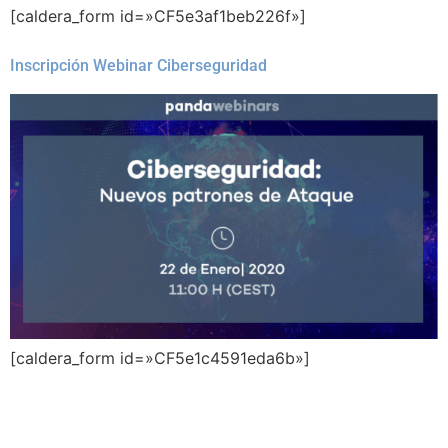
[caldera_form id=»CF5e3af1beb226f»]
Inscripción Webinar Ciberseguridad
[caldera_form id=»CF5e1c4591eda6b»]